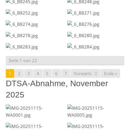
Seite 1 von 22
1
2
3
4
5
6
7
Vorwärts
Ende »
DTSA-Abnahme, November
2025