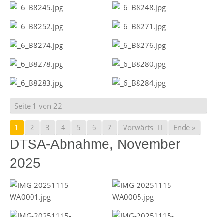
Seite 1 von 22
1
2
3
4
5
6
7
Vorwärts
Ende »
DTSA-Abnahme, November
2025