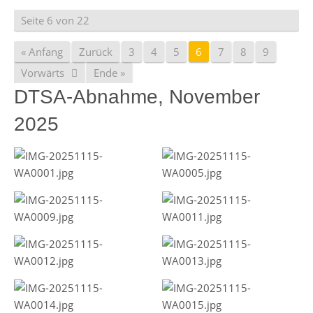
Seite 6 von 22
« Anfang
Zurück
3
4
5
6
7
8
9
Vorwärts
Ende »
DTSA-Abnahme, November
2025