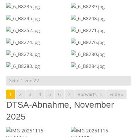
Seite 1 von 22
1
2
3
4
5
6
7
Vorwärts
Ende »
DTSA-Abnahme, November
2025