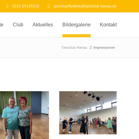
0151 65165232
geschaeftsstelle@tanzclub-hanau.de
te
Club
Aktuelles
Bildergalerie
Kontakt
Tanzclub Hanau
Impressionen