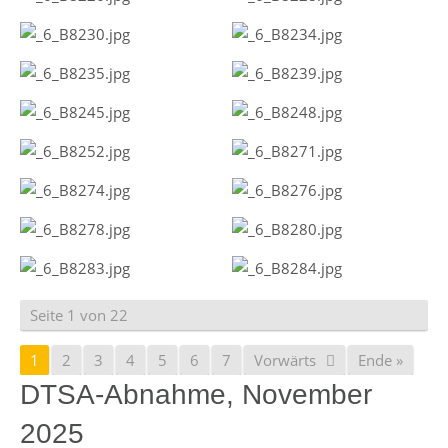
Seite 1 von 22
1
2
3
4
5
6
7
Vorwärts
Ende »
DTSA-Abnahme, November
2025