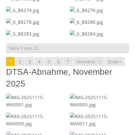
Seite 1 von 22
1
2
3
4
5
6
7
Vorwärts
Ende »
DTSA-Abnahme, November
2025