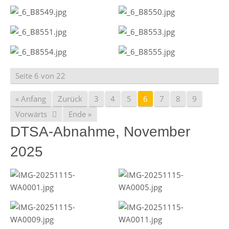
Seite 6 von 22
« Anfang
Zurück
3
4
5
6
7
8
9
Vorwärts
Ende »
DTSA-Abnahme, November
2025