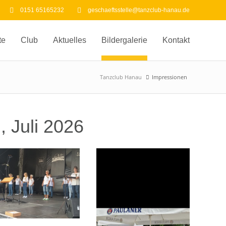
0151 65165232
geschaeftsstelle@tanzclub-hanau.de
te
Club
Aktuelles
Bildergalerie
Kontakt
Tanzclub Hanau
Impressionen
, Juli 2026