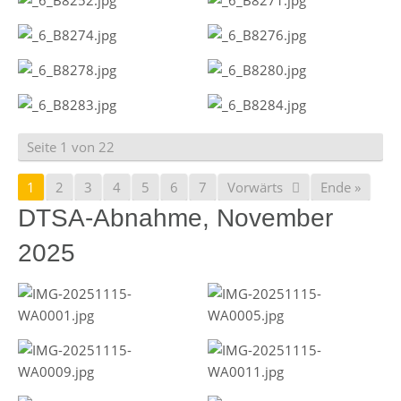
Seite 1 von 22
1
2
3
4
5
6
7
Vorwärts
Ende »
DTSA-Abnahme, November
2025