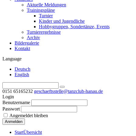
Aktuelle Meldungen
Trainingspläne
Turnier
Kinder und Jugendliche
Hobbygruppen, Sondertänze, Events
Turnierergebnisse
Archiv
Bildergalerie
Kontakt
Language
Deutsch
English
0151 65165232
geschaeftsstelle@tanzclub-hanau.de
Login
Benutzername
Passwort
Angemeldet bleiben
Start
Übersicht