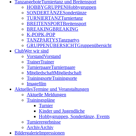
Tanzangebote
Turniertanz und Breitensport
HOBBYGRUPPEN
Hobbygruppen
SONDERTÄNZE
Sondertänze
TURNIERTANZ
Turniertanz
BREITENSPORT
Breitensport
BREAKING
BREAKING
K-POP
K-POP
TANZPARTYS
Tanzpartys
GRUPPENÜBERSICHT
Gruppenübersicht
Club
Wer wir sind
Vorstand
Vorstand
Trainer
Trainer
Turnierpaare
Turnierpaare
Mitgliedschaft
Mitgliedschaft
Trainingsorte
Trainingsorte
Imagefilm
Aktuelles
Termine und Veranstaltungen
Aktuelle Meldungen
Trainingspläne
Turnier
Kinder und Jugendliche
Hobbygruppen, Sondertänze, Events
Turnierergebnisse
Archiv
Archiv
Bildergalerie
Impressionen