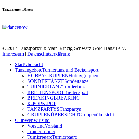
Tanzpartner-Börsen
© 2017 Tanzsportclub Main-Kinzig-Schwarz-Gold Hanau e.V.
Impressum
|
Datenschutzerklärung
Start
Übersicht
Tanzangebote
Turniertanz und Breitensport
HOBBYGRUPPEN
Hobbygruppen
SONDERTÄNZE
Sondertänze
TURNIERTANZ
Turniertanz
BREITENSPORT
Breitensport
BREAKING
BREAKING
K-POP
K-POP
TANZPARTYS
Tanzpartys
GRUPPENÜBERSICHT
Gruppenübersicht
Club
Wer wir sind
Vorstand
Vorstand
Trainer
Trainer
Turnierpaare
Turnierpaare