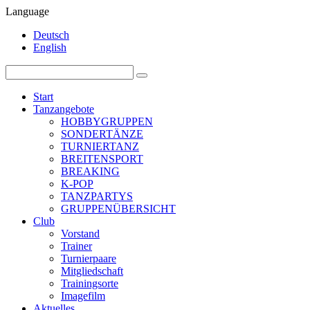
Language
Deutsch
English
Start
Tanzangebote
HOBBYGRUPPEN
SONDERTÄNZE
TURNIERTANZ
BREITENSPORT
BREAKING
K-POP
TANZPARTYS
GRUPPENÜBERSICHT
Club
Vorstand
Trainer
Turnierpaare
Mitgliedschaft
Trainingsorte
Imagefilm
Aktuelles