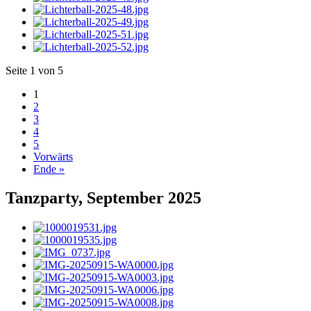
Seite 1 von 5
1
2
3
4
5
Vorwärts
Ende »
Tanzparty, September 2025