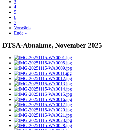
3
4
5
6
7
Vorwärts
Ende »
DTSA-Abnahme, November 2025