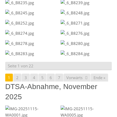
Seite 1 von 22
1
2
3
4
5
6
7
Vorwärts
Ende »
DTSA-Abnahme, November
2025