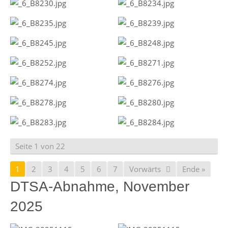
Seite 1 von 22
1
2
3
4
5
6
7
Vorwärts
Ende »
DTSA-Abnahme, November
2025