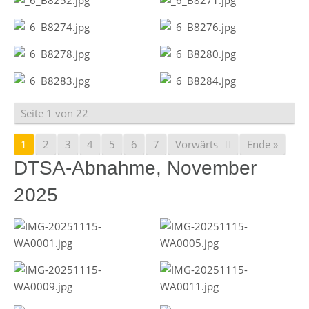
Seite 1 von 22
1
2
3
4
5
6
7
Vorwärts
Ende »
DTSA-Abnahme, November
2025