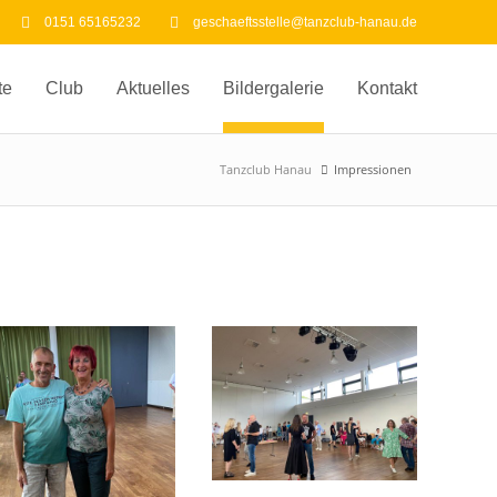
0151 65165232
geschaeftsstelle@tanzclub-hanau.de
te
Club
Aktuelles
Bildergalerie
Kontakt
Tanzclub Hanau
Impressionen