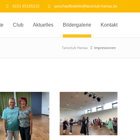
0151 65165232
geschaeftsstelle@tanzclub-hanau.de
te
Club
Aktuelles
Bildergalerie
Kontakt
Tanzclub Hanau
Impressionen