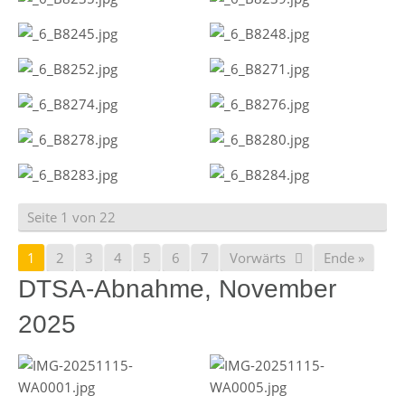
Seite 1 von 22
1
2
3
4
5
6
7
Vorwärts
Ende »
DTSA-Abnahme, November
2025