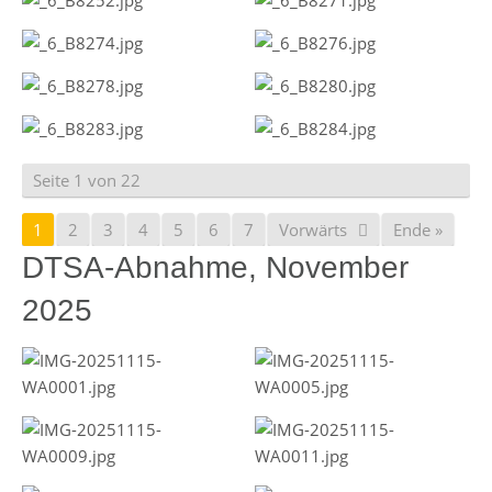
Seite 1 von 22
1
2
3
4
5
6
7
Vorwärts
Ende »
DTSA-Abnahme, November
2025