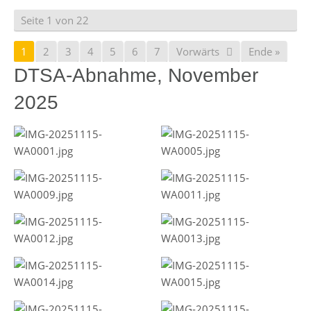
Seite 1 von 22
1
2
3
4
5
6
7
Vorwärts
Ende »
DTSA-Abnahme, November
2025