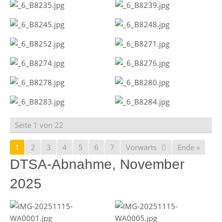
Seite 1 von 22
1
2
3
4
5
6
7
Vorwärts
Ende »
DTSA-Abnahme, November
2025