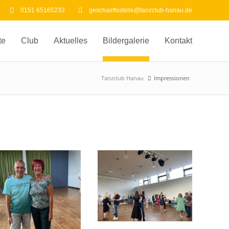
0151 65165232
geschaeftsstelle@tanzclub-hanau.de
te
Club
Aktuelles
Bildergalerie
Kontakt
Tanzclub Hanau
Impressionen