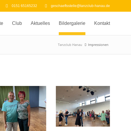
0151 65165232
geschaeftsstelle@tanzclub-hanau.de
te
Club
Aktuelles
Bildergalerie
Kontakt
Tanzclub Hanau
Impressionen