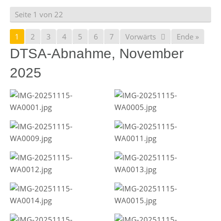
Seite 1 von 22
1
2
3
4
5
6
7
Vorwärts
Ende »
DTSA-Abnahme, November
2025