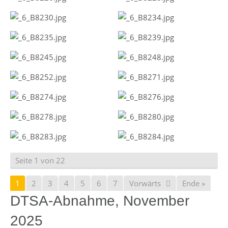
Seite 1 von 22
1
2
3
4
5
6
7
Vorwärts
Ende »
DTSA-Abnahme, November
2025