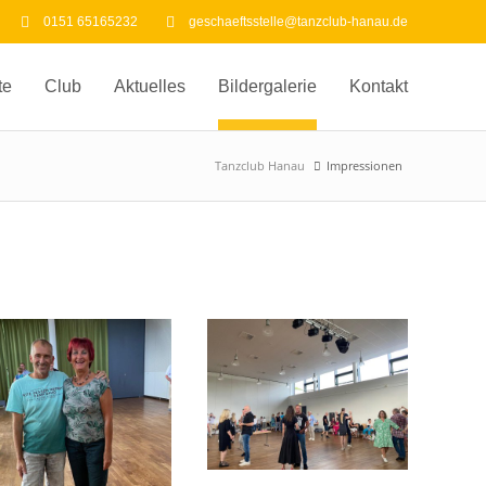
0151 65165232
geschaeftsstelle@tanzclub-hanau.de
te
Club
Aktuelles
Bildergalerie
Kontakt
Tanzclub Hanau
Impressionen