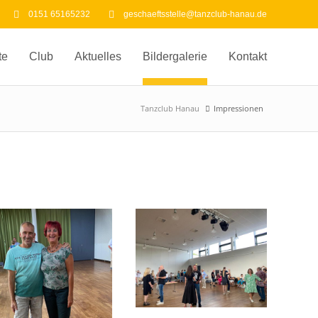
0151 65165232
geschaeftsstelle@tanzclub-hanau.de
te
Club
Aktuelles
Bildergalerie
Kontakt
Tanzclub Hanau
Impressionen