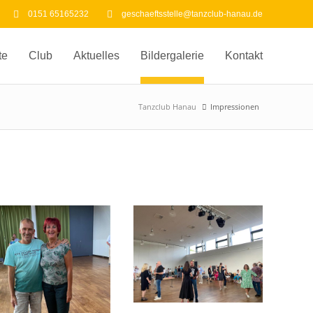
0151 65165232
geschaeftsstelle@tanzclub-hanau.de
te
Club
Aktuelles
Bildergalerie
Kontakt
Tanzclub Hanau
Impressionen