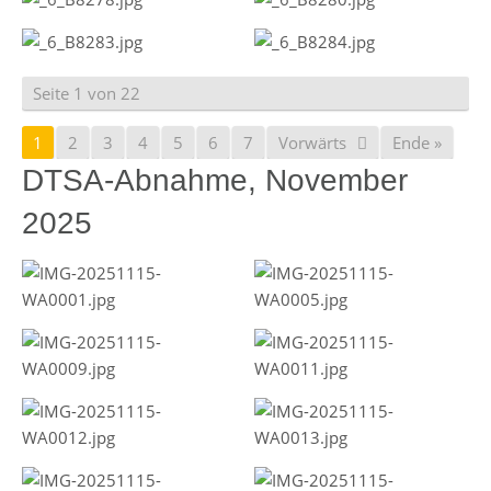
Seite 1 von 22
1
2
3
4
5
6
7
Vorwärts
Ende »
DTSA-Abnahme, November
2025