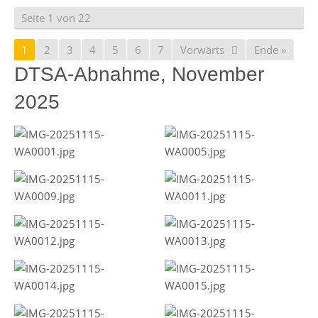
Seite 1 von 22
1
2
3
4
5
6
7
Vorwärts
Ende »
DTSA-Abnahme, November
2025