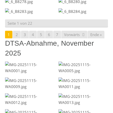
Seite 1 von 22
1
2
3
4
5
6
7
Vorwärts
Ende »
DTSA-Abnahme, November
2025