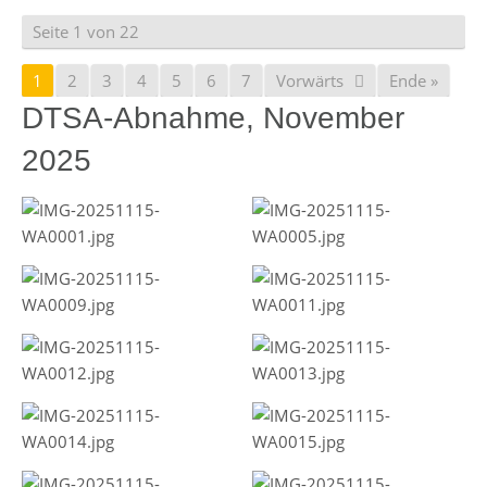
Seite 1 von 22
1
2
3
4
5
6
7
Vorwärts
Ende »
DTSA-Abnahme, November
2025