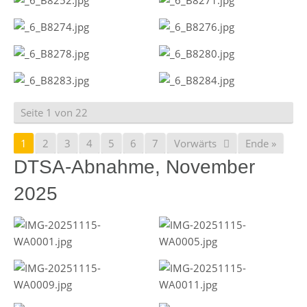
Seite 1 von 22
1
2
3
4
5
6
7
Vorwärts
Ende »
DTSA-Abnahme, November
2025