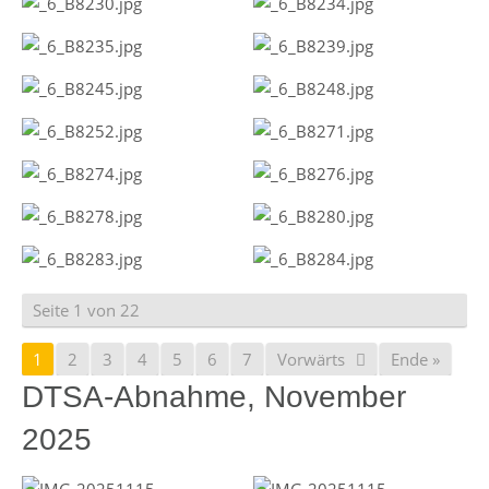
Seite 1 von 22
1
2
3
4
5
6
7
Vorwärts
Ende »
DTSA-Abnahme, November
2025