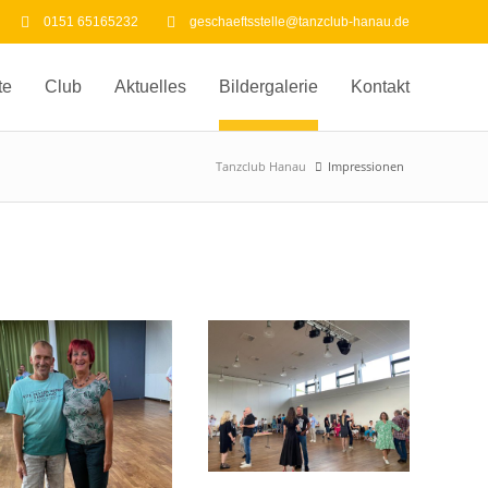
0151 65165232
geschaeftsstelle@tanzclub-hanau.de
te
Club
Aktuelles
Bildergalerie
Kontakt
Tanzclub Hanau
Impressionen