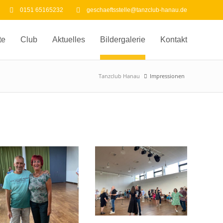
0151 65165232
geschaeftsstelle@tanzclub-hanau.de
te
Club
Aktuelles
Bildergalerie
Kontakt
Tanzclub Hanau
Impressionen