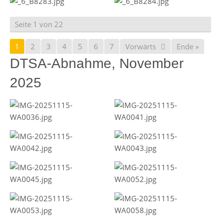
Seite 1 von 22
1
2
3
4
5
6
7
Vorwärts
Ende »
DTSA-Abnahme, November
2025