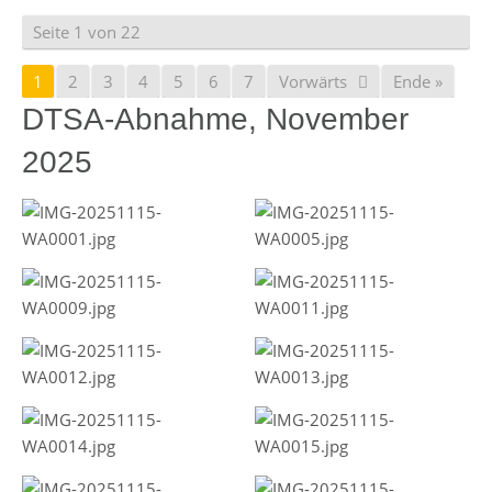
Seite 1 von 22
1
2
3
4
5
6
7
Vorwärts
Ende »
DTSA-Abnahme, November
2025