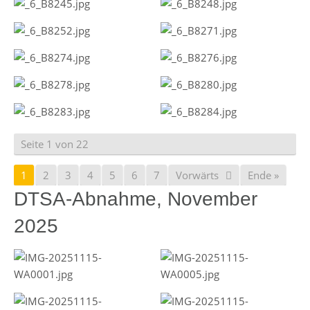
Seite 1 von 22
1
2
3
4
5
6
7
Vorwärts
Ende »
DTSA-Abnahme, November
2025