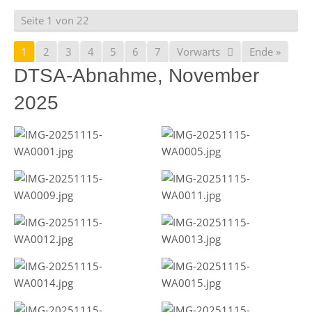
Seite 1 von 22
1
2
3
4
5
6
7
Vorwärts
Ende »
DTSA-Abnahme, November
2025