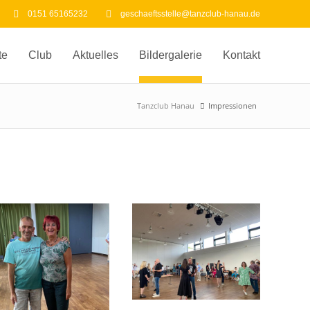
0151 65165232
geschaeftsstelle@tanzclub-hanau.de
te
Club
Aktuelles
Bildergalerie
Kontakt
Tanzclub Hanau
Impressionen