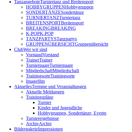
Tanzangebote
Turniertanz und Breitensport
HOBBYGRUPPEN
Hobbygruppen
SONDERTÄNZE
Sondertänze
TURNIERTANZ
Turniertanz
BREITENSPORT
Breitensport
BREAKING
BREAKING
K-POP
K-POP
TANZPARTYS
Tanzpartys
GRUPPENÜBERSICHT
Gruppenübersicht
Club
Wer wir sind
Vorstand
Vorstand
Trainer
Trainer
Turnierpaare
Turnierpaare
Mitgliedschaft
Mitgliedschaft
Trainingsorte
Trainingsorte
Imagefilm
Aktuelles
Termine und Veranstaltungen
Aktuelle Meldungen
Trainingspläne
Turnier
Kinder und Jugendliche
Hobbygruppen, Sondertänze, Events
Turnierergebnisse
Archiv
Archiv
Bildergalerie
Impressionen