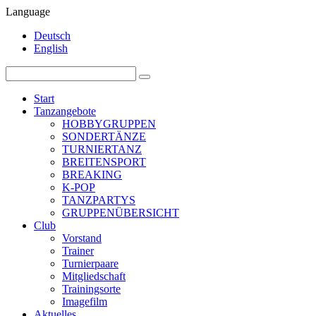
Language
Deutsch
English
Start
Tanzangebote
HOBBYGRUPPEN
SONDERTÄNZE
TURNIERTANZ
BREITENSPORT
BREAKING
K-POP
TANZPARTYS
GRUPPENÜBERSICHT
Club
Vorstand
Trainer
Turnierpaare
Mitgliedschaft
Trainingsorte
Imagefilm
Aktuelles