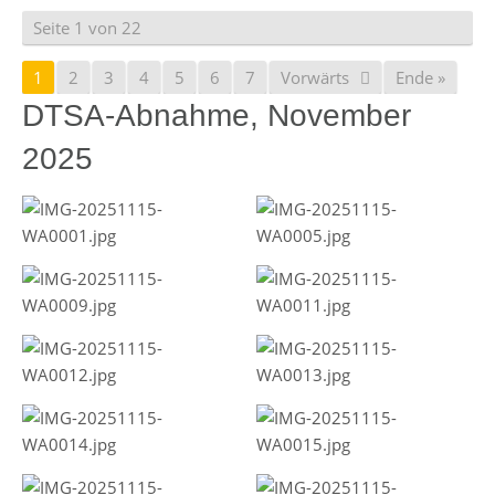
Seite 1 von 22
1
2
3
4
5
6
7
Vorwärts
Ende »
DTSA-Abnahme, November
2025