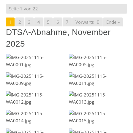
Seite 1 von 22
1
2
3
4
5
6
7
Vorwärts
Ende »
DTSA-Abnahme, November
2025