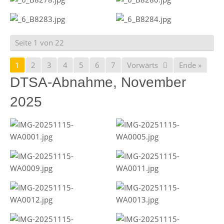
Seite 1 von 22
1
2
3
4
5
6
7
Vorwärts
Ende »
DTSA-Abnahme, November
2025