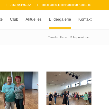
0151 65165232
geschaeftsstelle@tanzclub-hanau.de
te
Club
Aktuelles
Bildergalerie
Kontakt
Tanzclub Hanau
Impressionen