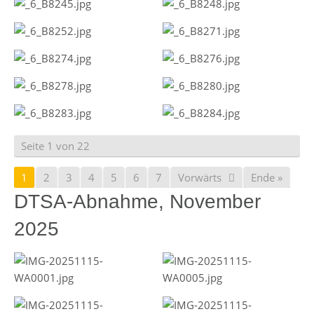
Seite 1 von 22
1
2
3
4
5
6
7
Vorwärts
Ende »
DTSA-Abnahme, November
2025