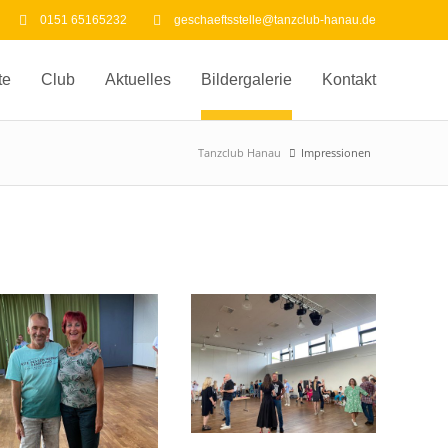
0151 65165232
geschaeftsstelle@tanzclub-hanau.de
te
Club
Aktuelles
Bildergalerie
Kontakt
Tanzclub Hanau
Impressionen