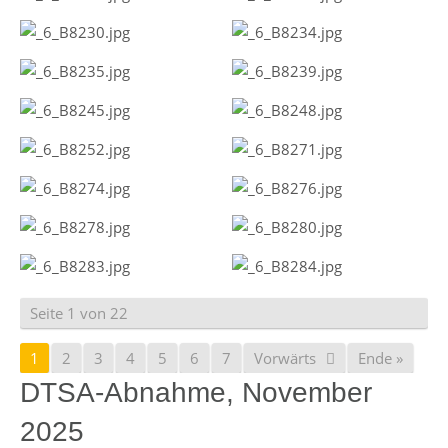
Seite 1 von 22
1
2
3
4
5
6
7
Vorwärts
Ende »
DTSA-Abnahme, November
2025