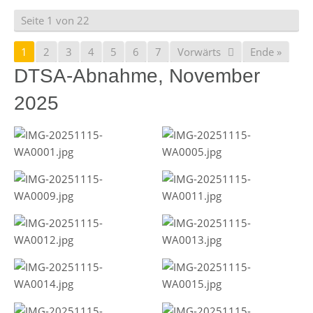
Seite 1 von 22
1
2
3
4
5
6
7
Vorwärts
Ende »
DTSA-Abnahme, November
2025