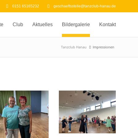
0151 65165232
geschaeftsstelle@tanzclub-hanau.de
te
Club
Aktuelles
Bildergalerie
Kontakt
Tanzclub Hanau
Impressionen